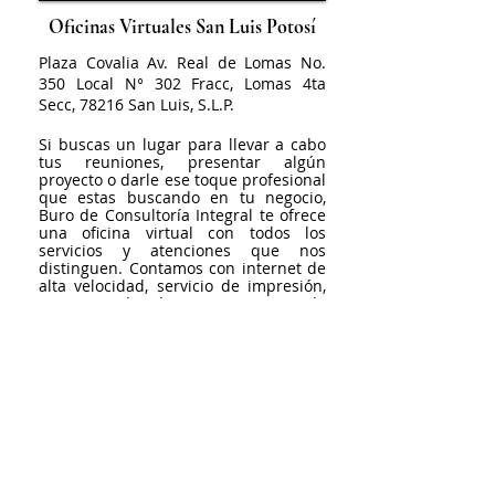
Oficinas Virtuales San Luis Potosí
Plaza Covalia Av. Real de Lomas No.
350 Local N° 302 Fracc, Lomas 4ta
Secc, 78216 San Luis, S.L.P.
Si buscas un lugar para llevar a cabo
tus reuniones, presentar algún
proyecto o darle ese toque profesional
que estas buscando en tu negocio,
Buro de Consultoría Integral te ofrece
una oficina virtual con todos los
servicios y atenciones que nos
distinguen. Contamos con internet de
alta velocidad, servicio de impresión,
acceso a salas de juntas y servicio de
Coffee Break
¡COTIZA YA!