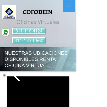
COFODEIN
Oficinas Virtuales
311-116-4124
311-133-0660
NUESTRAS UBICACIONES
DISPONIBLES RENTA
OFICINA VIRTUAL